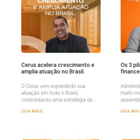
Cerus acelera crescimento e
Os 3 pi
amplia atuação no Brasil.
financei
O Cerus vem expandindo sua
Administ
atuação em todo o Brasil,
muito ma
consolidando uma estratégia de
assembl
crescimento que sempre fez parte
pagament
LEIA MAIS
LEIA MAI
da...
tomar de