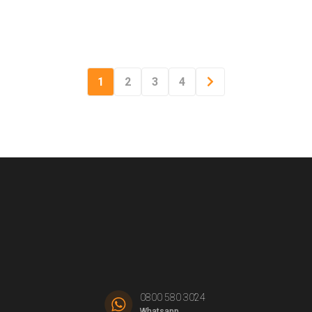
1
2
3
4
0800 580 3024
Whatsapp