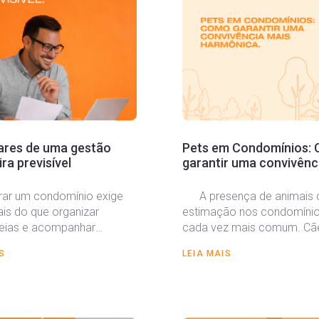
lares de uma gestão
Pets em Condomínios:
ra previsível
garantir uma convivênc
harmônica.
rar um condomínio exige
A presença de animais 
is do que organizar
estimação nos condomínio
eias e acompanhar
cada vez mais comum. Cã
os. O síndico precisa
gatos fazem...
S
LEIA MAIS
cisões diariamente para...