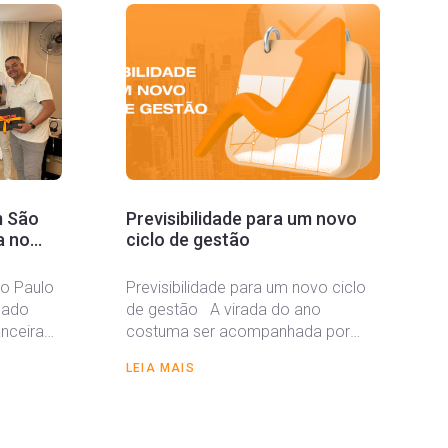
m São
Previsibilidade para um novo
a no
ciclo de gestão
ão Paulo
Previsibilidade para um novo ciclo
cado
de gestão A virada do ano
anceira
costuma ser acompanhada por
ara
expectativas de organização,
LEIA MAIS
planejamento...