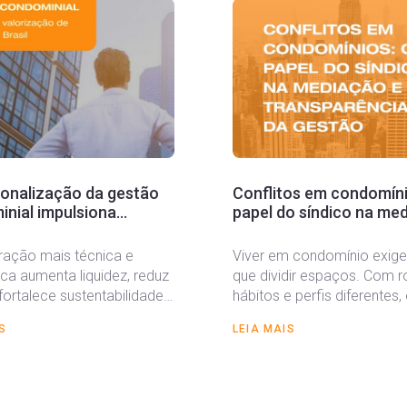
ionalização da gestão
Conflitos em condomíni
nial impulsiona
papel do síndico na me
ação de imóveis no
na transparência da ge
ração mais técnica e
Viver em condomínio exige
ica aumenta liquidez, reduz
que dividir espaços. Com ro
 fortalece sustentabilidade
hábitos e perfis diferentes,
ra dos empreendimentos A
moradores naturalmente e
S
LEIA MAIS
onalização da gestão
situações...
ial...