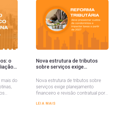
os: o
Nova estrutura de tributos
diação e
sobre serviços exige
stão
planejamento financeiro e
revisão contratual por síndicos
 mais do
Nova estrutura de tributos sobre
e administradoras
tinas,
serviços exige planejamento
 os
financeiro e revisão contratual por
nfrentam
síndicos e administradoras A
LEIA MAIS
entrada em vigor...