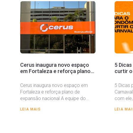
Cerus inaugura novo espaço
5 Dicas
em Fortaleza e reforça plano
curtir o
de expansão nacional
Cerus inaugura novo espaço em
5 Dicas 
Fortaleza e reforça plano de
Carnaval
expansão nacional A equipe do
com ele
Cerus inaugurou um novo espaço...
expectati
LEIA MAIS
LEIA MAI