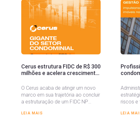
Cerus estrutura FIDC de R$ 300
Profiss
milhões e acelera crescimento
condomi
no mercado
valoriz
Brasil
O Cerus acaba de atingir um novo
Administ
marco em sua trajetória ao concluir
estratég
a estruturação de um FIDC NP
riscos e
exclusivo...
financei
LEIA MAIS
LEIA MAI
profissi
condomin