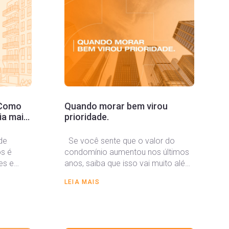
 Como
Quando morar bem virou
ia mais
prioridade.
de
Se você sente que o valor do
s é
condomínio aumentou nos últimos
es e
anos, saiba que isso vai muito além
da...
LEIA MAIS